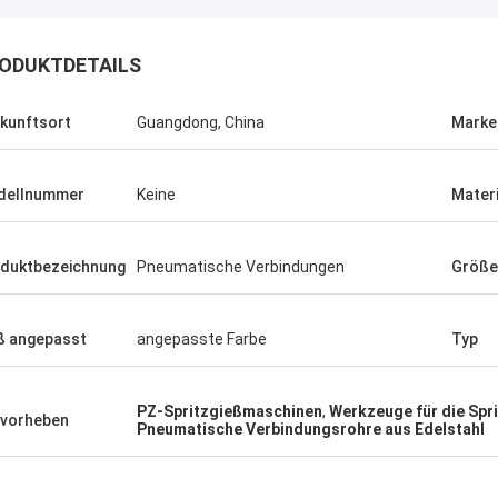
ODUKTDETAILS
kunftsort
Guangdong, China
Mark
dellnummer
Keine
Materi
duktbezeichnung
Pneumatische Verbindungen
Größe
 angepasst
angepasste Farbe
Typ
PZ-Spritzgießmaschinen
,
Werkzeuge für die Spri
vorheben
Pneumatische Verbindungsrohre aus Edelstahl