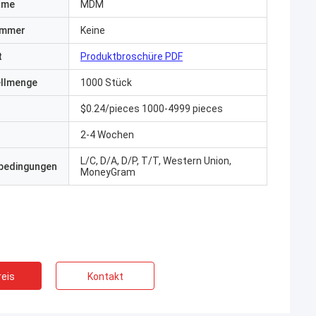
ame
MDM
ummer
Keine
t
Produktbroschüre PDF
ellmenge
1000 Stück
$0.24/pieces 1000-4999 pieces
2-4 Wochen
L/C, D/A, D/P, T/T, Western Union,
bedingungen
MoneyGram
eis
Kontakt