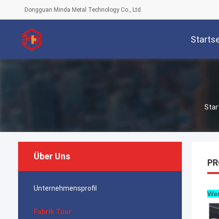
Dongguan Minda Metal Technology Co., Ltd.
Startse
Star
Über Uns
PR
Unternehmensprofil
Wer
Fabrik Tour