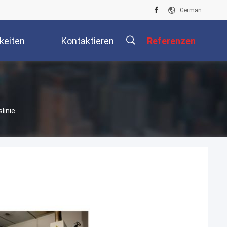
German
keiten
Kontaktieren
Referenzen
Sie Uns
描
linie
述