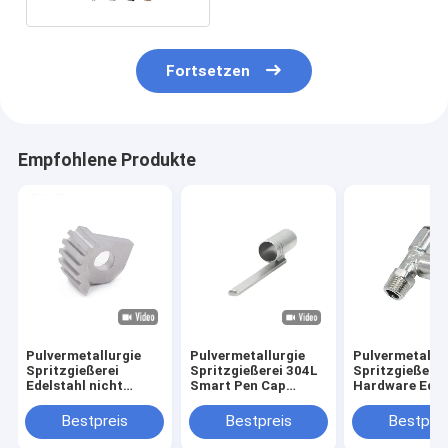
Fortsetzen
Empfohlene Produkte
Pulvermetallurgie
Pulvermetallurgie
Pulvermetallur
Spritzgießerei
Spritzgießerei 304L
Spritzgießerei
Edelstahl nicht
Smart Pen Cap
Hardware Edel
standardisierte
Edelstahl MIM Teile
pneumatische
Hardware Auto-
Verbindung P
Bestpreis
Bestpreis
Bestprei
Hardware Zubehör
Spritzgießerei
maßgeschneiderte