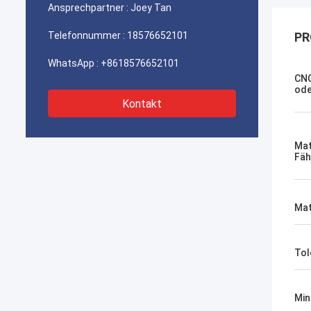
Ansprechpartner :
Joey Tan
Telefonnummer :
18576652101
PR
WhatsApp :
+8618576652101
CNC
ode
Kontakt
Mat
Fäh
Mat
Tol
Min