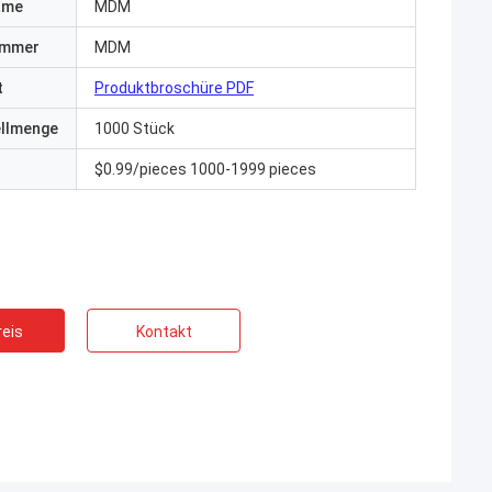
ame
MDM
ummer
MDM
t
Produktbroschüre PDF
ellmenge
1000 Stück
$0.99/pieces 1000-1999 pieces
eis
Kontakt