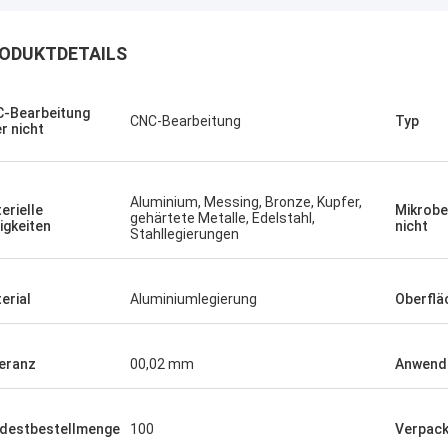
ODUKTDETAILS
-Bearbeitung
CNC-Bearbeitung
Typ
r nicht
Aluminium, Messing, Bronze, Kupfer,
erielle
Mikrobe
gehärtete Metalle, Edelstahl,
igkeiten
nicht
Stahllegierungen
erial
Aluminiumlegierung
Oberflä
eranz
00,02 mm
Anwend
destbestellmenge
100
Verpac