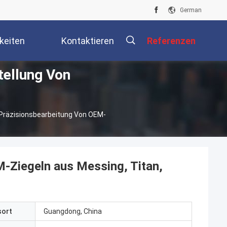
German
keiten
Kontaktieren
Referenzen
tellung Von
Sie Uns
描
e Präzisionsbearbeitung Von OEM-
述
M-Ziegeln aus Messing, Titan,
sort
Guangdong, China