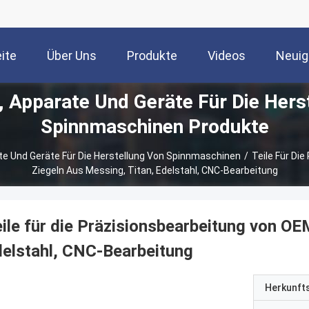
ite
Über Uns
Produkte
Videos
Neuig
 Apparate Und Geräte Für Die Hers
Spinnmaschinen Produkte
e Und Geräte Für Die Herstellung Von Spinnmaschinen
/
Teile Für Di
Ziegeln Aus Messing, Titan, Edelstahl, CNC-Bearbeitung
ile für die Präzisionsbearbeitung von OE
elstahl, CNC-Bearbeitung
Herkunft