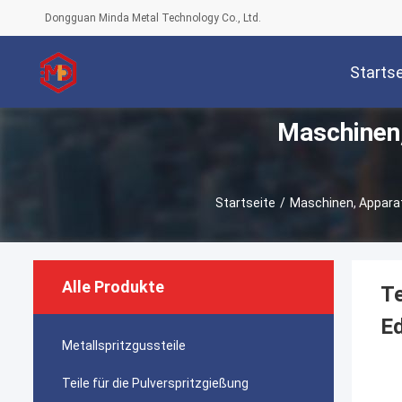
Dongguan Minda Metal Technology Co., Ltd.
Startse
Maschinen,
Startseite
/
Maschinen, Apparat
Alle Produkte
Te
Ed
Metallspritzgussteile
Teile für die Pulverspritzgießung