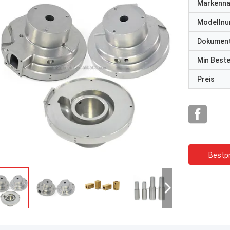
Markenn
Modelln
Dokumen
Min Best
Preis
Bestpr