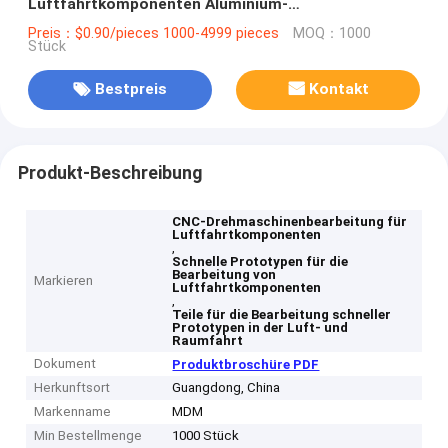
Luftfahrtkomponenten Aluminium-
Schnellprototypenbearbeitete Teile
Preis：$0.90/pieces 1000-4999 pieces
MOQ：1000
Stück
Bestpreis
Kontakt
Produkt-Beschreibung
CNC-Drehmaschinenbearbeitung für
Luftfahrtkomponenten
,
Schnelle Prototypen für die
Bearbeitung von
Markieren
Luftfahrtkomponenten
,
Teile für die Bearbeitung schneller
Prototypen in der Luft- und
Raumfahrt
Dokument
Produktbroschüre PDF
Herkunftsort
Guangdong, China
Markenname
MDM
Min Bestellmenge
1000 Stück