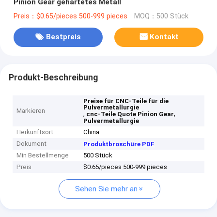
Pinion Gear gehärtetes Metall
Preis：$0.65/pieces 500-999 pieces
MOQ：500 Stück
Bestpreis
Kontakt
Produkt-Beschreibung
Preise für CNC-Teile für die
Pulvermetallurgie
Markieren
,
,
cnc-Teile Quote Pinion Gear
Pulvermetallurgie
Herkunftsort
China
Dokument
Produktbroschüre PDF
Min Bestellmenge
500 Stück
Preis
$0.65/pieces 500-999 pieces
Sehen Sie mehr an