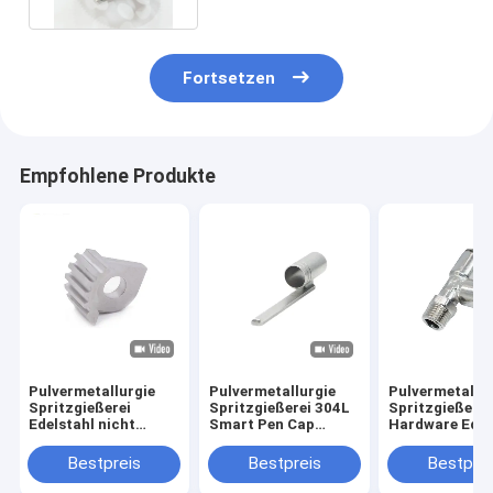
Fortsetzen
Empfohlene Produkte
Pulvermetallurgie
Pulvermetallurgie
Pulvermetallur
Spritzgießerei
Spritzgießerei 304L
Spritzgießerei
Edelstahl nicht
Smart Pen Cap
Hardware Edel
standardisierte
Edelstahl MIM Teile
pneumatische
Hardware Auto-
Verbindung P
Bestpreis
Bestpreis
Bestprei
Hardware Zubehör
Spritzgießerei
maßgeschneiderte