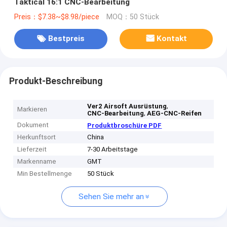
Taktical 16:1 CNC-Bearbeitung
Preis：$7.38~$8.98/piece
MOQ：50 Stück
Bestpreis
Kontakt
Produkt-Beschreibung
,
Ver2 Airsoft Ausrüstung
Markieren
,
CNC-Bearbeitung
AEG-CNC-Reifen
Dokument
Produktbroschüre PDF
Herkunftsort
China
Lieferzeit
7-30 Arbeitstage
Markenname
GMT
Min Bestellmenge
50 Stück
Sehen Sie mehr an