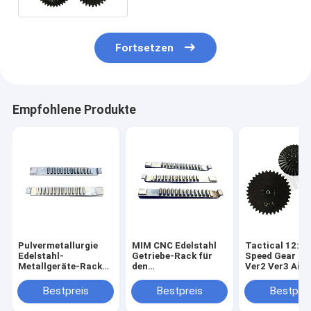
Fortsetzen
Empfohlene Produkte
Pulvermetallurgie
MIM CNC Edelstahl
Tactical 12:1 
Edelstahl-
Getriebe-Rack für
Speed Gear Set
Metallgeräte-Rack
den
Ver2 Ver3 Airs
MIM-Teile
Automobilbereich
AEG Getriebe 
kundenspezifisch
Spielzeugzube
Bestpreis
Bestpreis
Bestprei