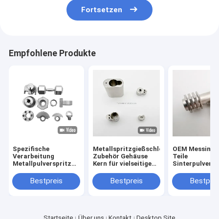
Fortsetzen
Empfohlene Produkte
Spezifische
Metallspritzgießschloss
OEM Messingle
Verarbeitung
Zubehör Gehäuse
Teile
Metallpulverspritzgießerei
Kern für vielseitige
Sinterpulverme
für Teile auf
Schloss Kern Design
zur Anpassun
Eisenbasis aus
Bestpreis
Bestpreis
Bestprei
Edelstahl
Startseite
Über uns
Kontakt
Desktop Site