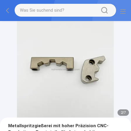
2
/
7
Metallspritzgießerei mit hoher Präzision CNC-