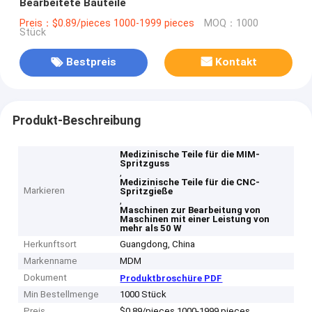
Bearbeitete Bauteile
Preis：$0.89/pieces 1000-1999 pieces
MOQ：1000
Stück
Bestpreis
Kontakt
Produkt-Beschreibung
Medizinische Teile für die MIM-
Spritzguss
,
Medizinische Teile für die CNC-
Markieren
Spritzgieße
,
Maschinen zur Bearbeitung von
Maschinen mit einer Leistung von
mehr als 50 W
Herkunftsort
Guangdong, China
Markenname
MDM
Dokument
Produktbroschüre PDF
Min Bestellmenge
1000 Stück
Preis
$0.89/pieces 1000-1999 pieces