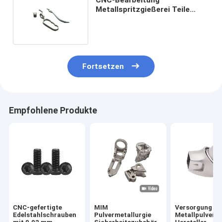
Metallspritzgießerei Teile
Medizinische Zangen Zubehör
304L SS
Fortsetzen
Empfohlene Produkte
CNC-gefertigte
MIM
Versorgung
Edelstahlschrauben
Pulvermetallurgie
Metallpulversp