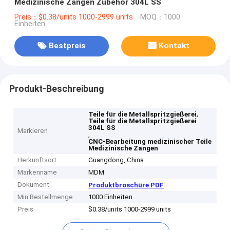
Medizinische Zangen Zubehör 304L SS
Preis：$0.38/units 1000-2999 units
MOQ：1000
Einheiten
Bestpreis
Kontakt
Produkt-Beschreibung
,
Teile für die Metallspritzgießerei
Teile für die Metallspritzgießerei
304L SS
Markieren
,
CNC-Bearbeitung medizinischer Teile
Medizinische Zangen
Herkunftsort
Guangdong, China
Markenname
MDM
Dokument
Produktbroschüre PDF
Min Bestellmenge
1000 Einheiten
Preis
$0.38/units 1000-2999 units