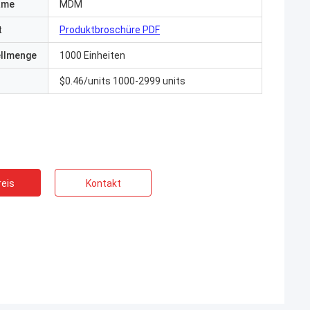
ame
MDM
t
Produktbroschüre PDF
ellmenge
1000 Einheiten
$0.46/units 1000-2999 units
eis
Kontakt