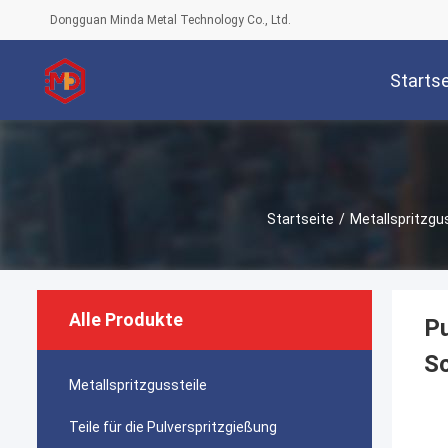
Dongguan Minda Metal Technology Co., Ltd.
Startse
Startseite
/
Metallspritzgu
Alle Produkte
Pu
S
Metallspritzgussteile
Teile für die Pulverspritzgießung