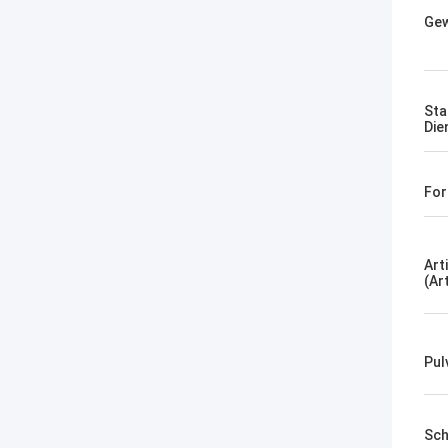
Gew
Sta
Die
For
Arti
(Ar
Pul
Sch