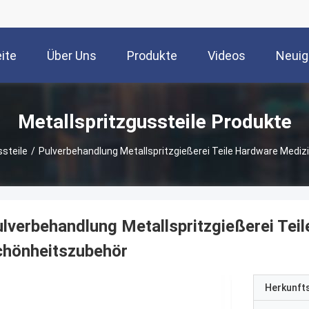
ite
Über Uns
Produkte
Videos
Neuig
Metallspritzgussteile Produkte
ssteile
/
Pulverbehandlung Metallspritzgießerei Teile Hardware Medi
lverbehandlung Metallspritzgießerei Tei
chönheitszubehör
Herkunft