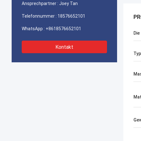
Ansprechpartner :
Joey Tan
Telefonnummer :
18576652101
PR
WhatsApp :
+8618576652101
Die
Kontakt
Typ
Mas
Mat
Gew