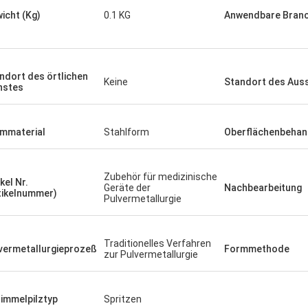
icht (Kg)
0.1 KG
Anwendbare Bran
ndort des örtlichen
Keine
Standort des Aus
nstes
mmaterial
Stahlform
Oberflächenbehan
Zubehör für medizinische
kel Nr.
Geräte der
Nachbearbeitung
tikelnummer)
Pulvermetallurgie
Traditionelles Verfahren
vermetallurgieprozeß
Formmethode
zur Pulvermetallurgie
immelpilztyp
Spritzen