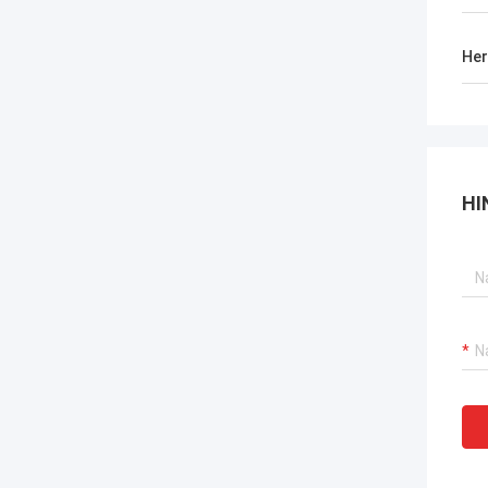
Her
HI