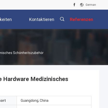
German
keiten
Kontaktieren
Referenzen
Sie Uns
描
zinisches Schönheitszubehör
述
le Hardware Medizinisches
sort
Guangdong, China