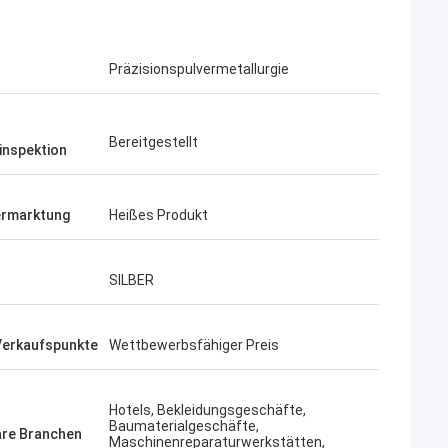
Präzisionspulvermetallurgie
Bereitgestellt
inspektion
ermarktung
Heißes Produkt
SILBER
Verkaufspunkte
Wettbewerbsfähiger Preis
Hotels, Bekleidungsgeschäfte,
Baumaterialgeschäfte,
re Branchen
Maschinenreparaturwerkstätten,