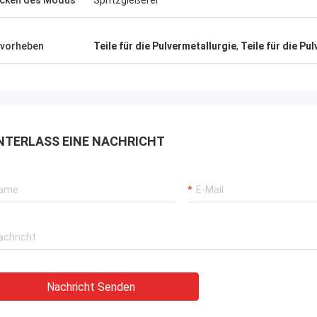
cken des Modus
Spritzgießerei
vorheben
Teile für die Pulvermetallurgie
,
Teile für die Pu
NTERLASS EINE NACHRICHT
Nachricht Senden