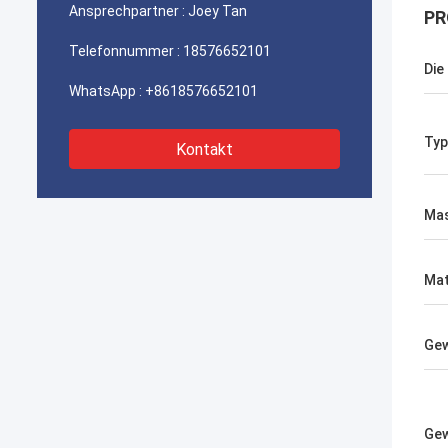
Ansprechpartner :
Joey Tan
PR
Telefonnummer :
18576652101
Die
WhatsApp :
+8618576652101
Typ
Kontakt
Mas
Mat
Gew
Gew