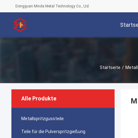
Dongguan Minda Metal Technology Co., Ltd.
Startse
Startseite
/
Metall
Alle Produkte
MI
Metallspritzgussteile
Teile für die Pulverspritzgießung