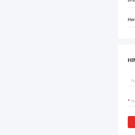
Drü
Her
HI