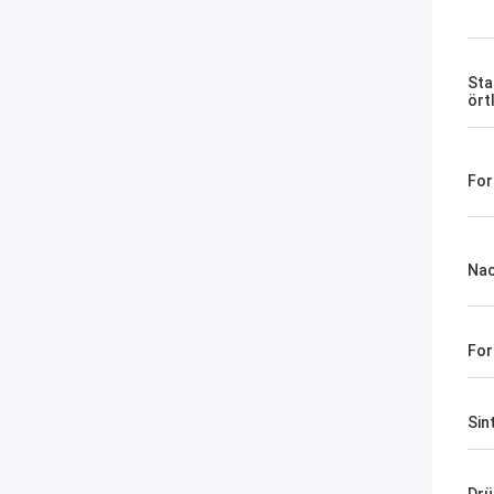
Sta
ört
For
Nac
Fo
Sin