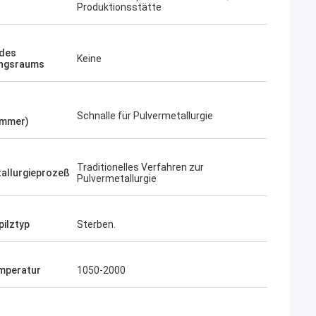
Produktionsstätte
 des
Keine
ungsraums
Schnalle für Pulvermetallurgie
ummer)
Traditionelles Verfahren zur
allurgieprozeß
Pulvermetallurgie
ilztyp
Sterben.
mperatur
1050-2000