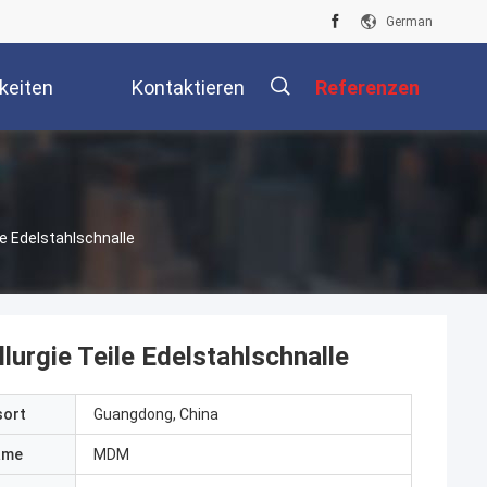
German
keiten
Kontaktieren
Referenzen
Sie Uns
描
le Edelstahlschnalle
述
urgie Teile Edelstahlschnalle
sort
Guangdong, China
ame
MDM