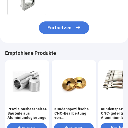
Prototypen CNC-Bearbeitete
Teile Aluminiumlegierung 6061
Fortsetzen
Empfohlene Produkte
Präzisionsbearbeitete
Kundenspezifische
Kundenspezifi
Bauteile aus
CNC-Bearbeitung
CNC-gefertigt
Aluminiumlegierungen
von
Aluminiumlegi
Messingzahnrädern
mit 0,02 mm
mit 0,02 mm
Toleranz
Bestpreis
Bestpreis
Bestprei