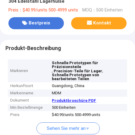
304 Edelstahl Lagerhülse
Preis：$40.99/units 500-4999 units
MOQ：500 Einheiten
Bestpreis
Kontakt
Produkt-Beschreibung
Schnelle Prototypen für
Präzisionsteile
Markieren
,
,
Precision-Teile für Lager
Schnelle Prototypen von
bearbeiteten Teilen
Herkunftsort
Guangdong, China
Markenname
MDM
Dokument
Produktbroschüre PDF
Min Bestellmenge
500 Einheiten
Preis
$40.99/units 500-4999 units
Sehen Sie mehr an