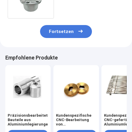
304 Edelstahl Lagerhülse
Fortsetzen
Empfohlene Produkte
Präzisionsbearbeitete
Kundenspezifische
Kundenspezifi
Bauteile aus
CNC-Bearbeitung
CNC-gefertigt
Aluminiumlegierungen
von
Aluminiumlegi
Messingzahnrädern
mit 0,02 mm