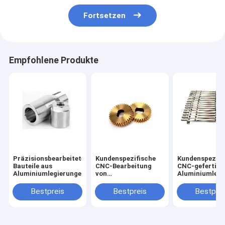
Fortsetzen
Empfohlene Produkte
Präzisionsbearbeitete
Kundenspezifische
Kundenspezifi
Bauteile aus
CNC-Bearbeitung
CNC-gefertigt
Aluminiumlegierungen
von
Aluminiumlegi
Messingzahnrädern
mit 0,02 mm
mit 0,02 mm
Toleranz
Bestpreis
Bestpreis
Bestprei
Toleranz