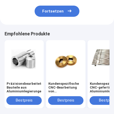
Fortsetzen
Empfohlene Produkte
Präzisionsbearbeitete
Kundenspezifische
Kundenspezifi
Bauteile aus
CNC-Bearbeitung
CNC-gefertigt
Aluminiumlegierungen
von
Aluminiumlegi
Messingzahnrädern
mit 0,02 mm
mit 0,02 mm
Toleranz
Bestpreis
Bestpreis
Bestprei
Toleranz