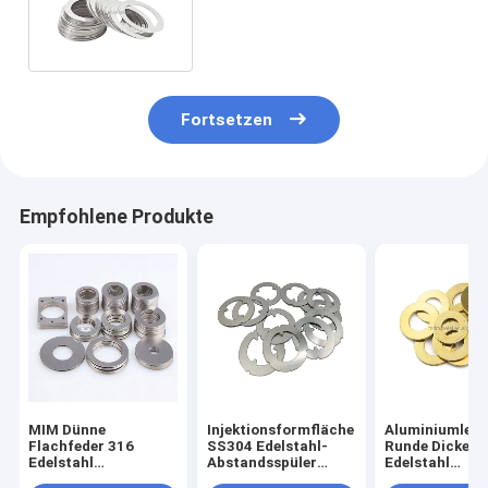
Aluminium Messing
Rundmetall
Fortsetzen
Empfohlene Produkte
MIM Dünne
Injektionsformfläche
Aluminiumlegi
Flachfeder 316
SS304 Edelstahl-
Runde Dicke
Edelstahl
Abstandsspüler
Edelstahl
Waschmaschinen
Schirmring
Waschmaschi