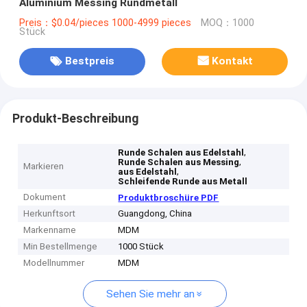
Aluminium Messing Rundmetall
Preis：$0.04/pieces 1000-4999 pieces
MOQ：1000
Stück
Bestpreis
Kontakt
Produkt-Beschreibung
,
Runde Schalen aus Edelstahl
,
Runde Schalen aus Messing
Markieren
,
aus Edelstahl
Schleifende Runde aus Metall
Dokument
Produktbroschüre PDF
Herkunftsort
Guangdong, China
Markenname
MDM
Min Bestellmenge
1000 Stück
Modellnummer
MDM
Sehen Sie mehr an