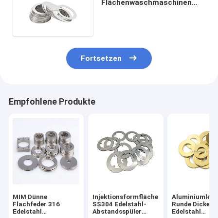
Flächenwaschmaschinen
aus Federn aus Edelstahl
galvanisiert
Fortsetzen
Empfohlene Produkte
MIM Dünne
Injektionsformfläche
Aluminiumlegi
Flachfeder 316
SS304 Edelstahl-
Runde Dicke
Edelstahl
Abstandsspüler
Edelstahl