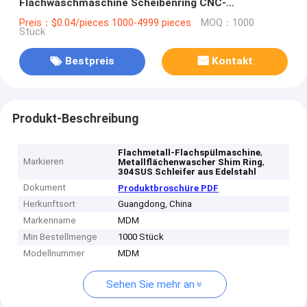
Flachwaschmaschine Scheibenring CNC-
Bearbeitungsschleife
Preis：$0.04/pieces 1000-4999 pieces
MOQ：1000
Stück
Bestpreis
Kontakt
Produkt-Beschreibung
,
Flachmetall-Flachspülmaschine
Markieren
,
Metallflächenwascher Shim Ring
304SUS Schleifer aus Edelstahl
Dokument
Produktbroschüre PDF
Herkunftsort
Guangdong, China
Markenname
MDM
Min Bestellmenge
1000 Stück
Modellnummer
MDM
Sehen Sie mehr an