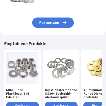
Bearbeitungsschleife
Fortsetzen
Empfohlene Produkte
MIM Dünne
Injektionsformfläche
Aluminiumlegi
Flachfeder 316
SS304 Edelstahl-
Runde Dicke
Edelstahl
Abstandsspüler
Edelstahl
Waschmaschinen
Schirmring
Waschmaschi
individuell
Dünne Scheibe
Bestpreis
Bestpreis
Bestprei