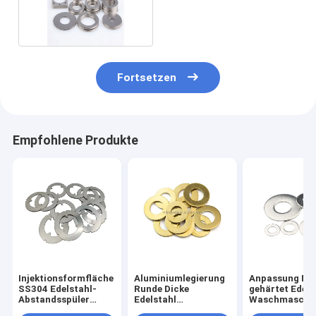
Waschmaschinen
Fortsetzen
Empfohlene Produkte
Injektionsformfläche
Aluminiumlegierung
Anpassung Met
SS304 Edelstahl-
Runde Dicke
gehärtet Edels
Abstandsspüler
Edelstahl
Waschmaschi
Schirmring
Waschmaschinen
Schilfring SS