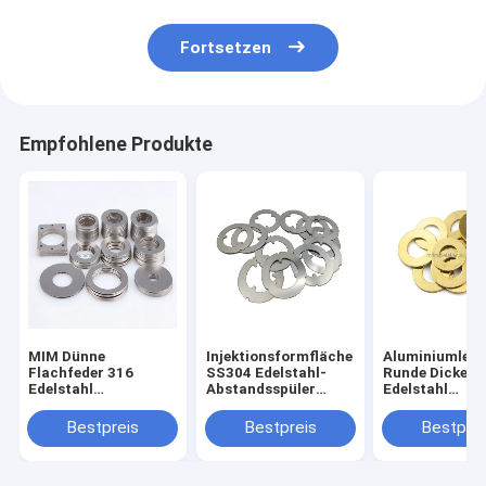
Fortsetzen
Empfohlene Produkte
MIM Dünne
Injektionsformfläche
Aluminiumlegi
Flachfeder 316
SS304 Edelstahl-
Runde Dicke
Edelstahl
Abstandsspüler
Edelstahl
Waschmaschinen
Schirmring
Waschmaschi
individuell
Dünne Scheibe
Bestpreis
Bestpreis
Bestprei
Quadratische
Federverschlu