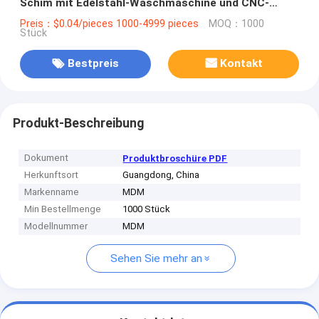
Schim mit Edelstahl-Waschmaschine und CNC-
Bearbeitung
Preis：$0.04/pieces 1000-4999 pieces
MOQ：1000
Stück
Bestpreis
Kontakt
Produkt-Beschreibung
Dokument
Produktbroschüre PDF
Herkunftsort
Guangdong, China
Markenname
MDM
Min Bestellmenge
1000 Stück
Modellnummer
MDM
Sehen Sie mehr an