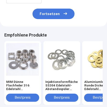
Fortsetzen
Empfohlene Produkte
MIM Dünne
Injektionsformfläche
Aluminiumlegi
Flachfeder 316
SS304 Edelstahl-
Runde Dicke
Edelstahl
Abstandsspüler
Edelstahl
Waschmaschinen
Schirmring
Waschmaschi
individuell
Dünne Scheibe
Bestpreis
Bestpreis
Bestprei
Quadratische
Federverschlu