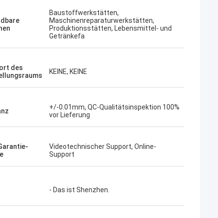
Baustoffwerkstätten,
dbare
Maschinenreparaturwerkstätten,
hen
Produktionsstätten, Lebensmittel- und
Getränkefa
ort des
KEINE, KEINE
ellungsraums
+/-0.01mm, QC-Qualitätsinspektion 100%
anz
vor Lieferung
Garantie-
Videotechnischer Support, Online-
e
Support
- Das ist Shenzhen.