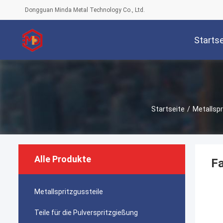
Dongguan Minda Metal Technology Co., Ltd.
Startse
Startseite
/
Metallspr
Alle Produkte
Fa
Metallspritzgussteile
Teile für die Pulverspritzgießung