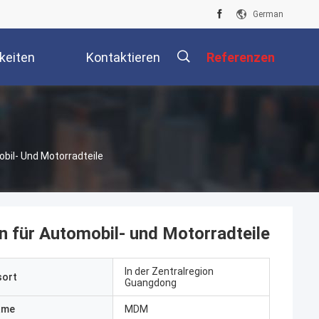
German
keiten
Kontaktieren
Referenzen
Sie Uns
描
obil- Und Motorradteile
述
en für Automobil- und Motorradteile
In der Zentralregion
sort
Guangdong
ame
MDM