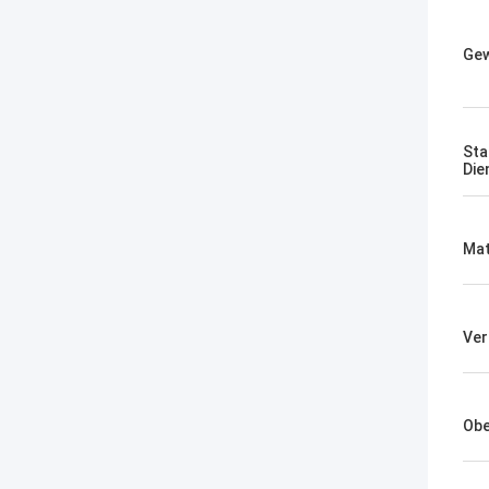
Gew
Sta
Die
Mat
Ver
Obe