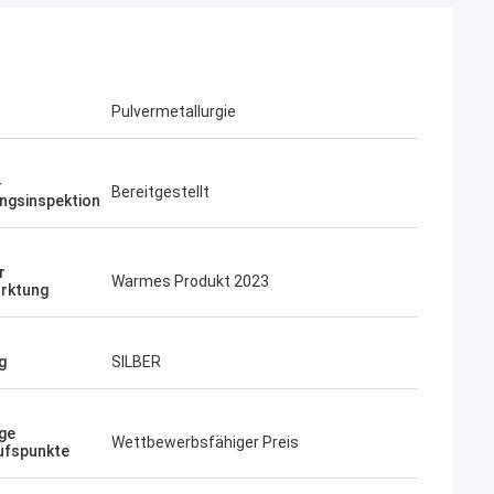
Pulvermetallurgie
-
Bereitgestellt
ngsinspektion
r
Warmes Produkt 2023
rktung
g
SILBER
ge
Wettbewerbsfähiger Preis
ufspunkte