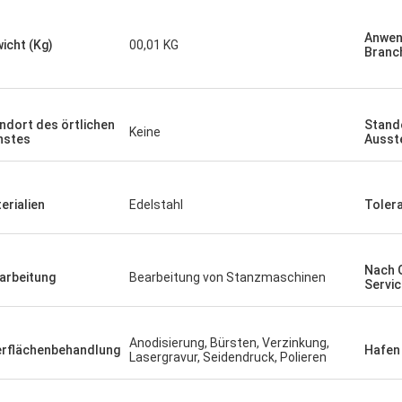
Anwen
icht (Kg)
00,01 KG
Branc
ndort des örtlichen
Stand
Keine
nstes
Ausst
erialien
Edelstahl
Toler
Nach 
arbeitung
Bearbeitung von Stanzmaschinen
Servic
Anodisierung, Bürsten, Verzinkung,
rflächenbehandlung
Hafen
Lasergravur, Seidendruck, Polieren