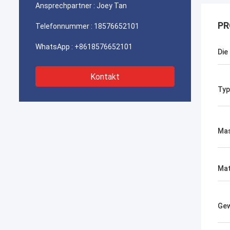
Ansprechpartner :
Joey Tan
PR
Telefonnummer :
18576652101
WhatsApp :
+8618576652101
Die
Kontakt
Typ
Mas
Mat
Gew