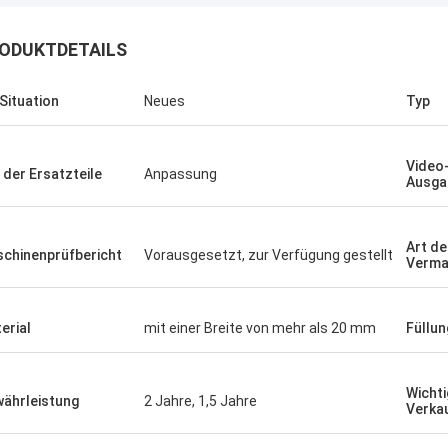
ODUKTDETAILS
 Situation
Neues
Typ
Video
 der Ersatzteile
Anpassung
Ausga
Art de
chinenprüfbericht
Vorausgesetzt, zur Verfügung gestellt
Verma
erial
mit einer Breite von mehr als 20 mm
Füllun
Wichti
ährleistung
2 Jahre, 1,5 Jahre
Verka