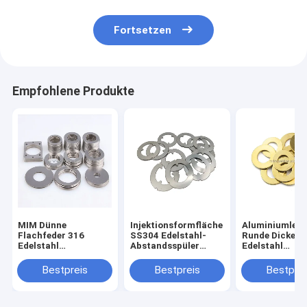
Fortsetzen
Empfohlene Produkte
MIM Dünne
Injektionsformfläche
Aluminiumlegi
Flachfeder 316
SS304 Edelstahl-
Runde Dicke
Edelstahl
Abstandsspüler
Edelstahl
Waschmaschinen
Schirmring
Waschmaschi
individuell
Dünne Scheibe
Bestpreis
Bestpreis
Bestprei
Quadratische
Federverschlu