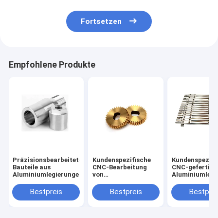
Fortsetzen
Empfohlene Produkte
Präzisionsbearbeitete
Kundenspezifische
Kundenspezifi
Bauteile aus
CNC-Bearbeitung
CNC-gefertigt
Aluminiumlegierungen
von
Aluminiumlegi
Messingzahnrädern
mit 0,02 mm
mit 0,02 mm
Toleranz
Bestpreis
Bestpreis
Bestprei
Toleranz